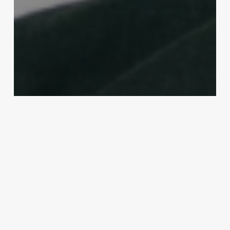
Blogs
Unlock Success with Hebé Lugo’s
Ultimate Guide to Personal