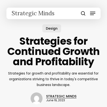
Skip
to
Menu
Strategic Minds
main
search
content
Design
Strategies for
Continued Growth
and Profitability
Strategies for growth and profitability are essential for
organizations striving to thrive in today's competitive
business landscape.
STRATEGIC MINDS
June 19, 2023