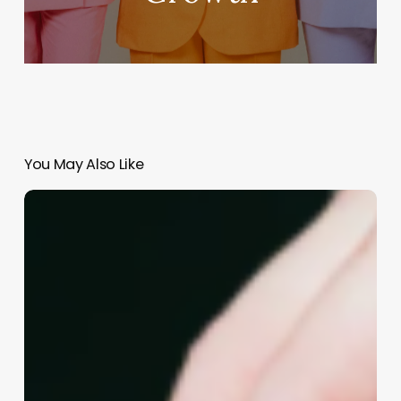
You May Also Like
Unlock
Success
with
Hebé
Lugo’s
Ultimate
Guide
to
Personal
Branding